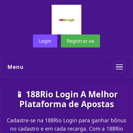
Login
Registrar-se
Menu
📱 188Rio Login A Melhor
Plataforma de Apostas
Cadastre-se na 188Rio Login para ganhar bônus
no cadastro e em cada recarga. Com a 188Rio