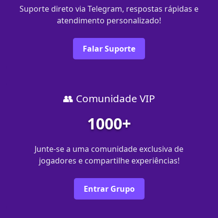
Suporte direto via Telegram, respostas rápidas e
atendimento personalizado!
Falar Suporte
👥 Comunidade VIP
1000+
Junte-se a uma comunidade exclusiva de
jogadores e compartilhe experiências!
Entrar Grupo