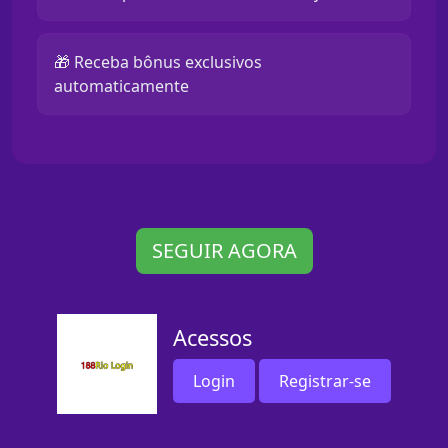
🎁 Receba bônus exclusivos
automaticamente
SEGUIR AGORA
Acessos
Login
Registrar-se