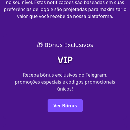
no seu nível. Estas notificações são baseadas em suas
preferências de jogo e são projetadas para maximizar o
valor que você recebe da nossa plataforma.
🎁 Bônus Exclusivos
VIP
Receba bônus exclusivos do Telegram,
promoções especiais e códigos promocionais
únicos!
Ver Bônus