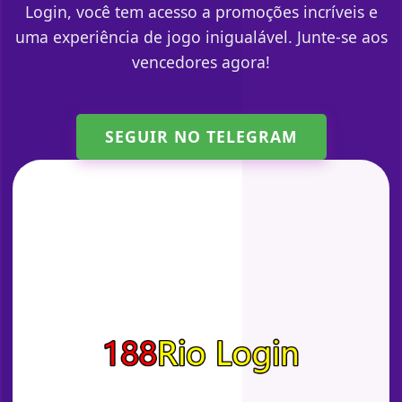
Login, você tem acesso a promoções incríveis e
uma experiência de jogo inigualável. Junte-se aos
vencedores agora!
SEGUIR NO TELEGRAM